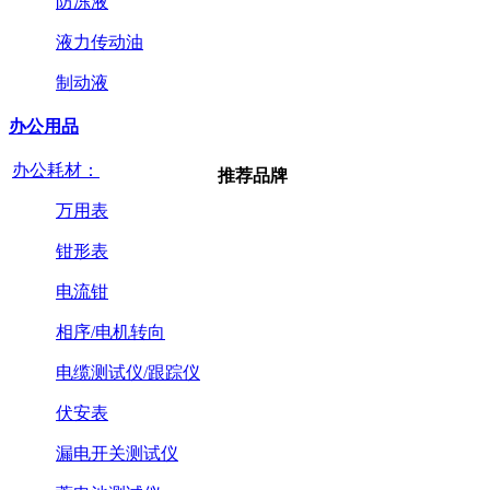
防冻液
液力传动油
制动液
办公用品
办公耗材：
推荐品牌
万用表
钳形表
电流钳
相序/电机转向
电缆测试仪/跟踪仪
伏安表
漏电开关测试仪