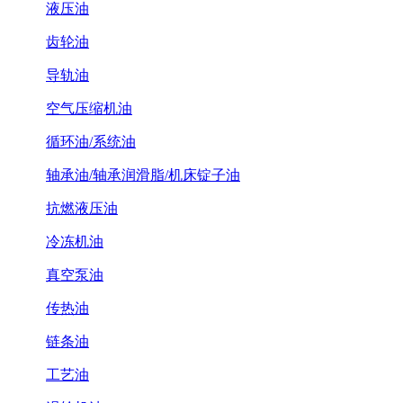
液压油
齿轮油
导轨油
空气压缩机油
循环油/系统油
轴承油/轴承润滑脂/机床锭子油
抗燃液压油
冷冻机油
真空泵油
传热油
链条油
工艺油