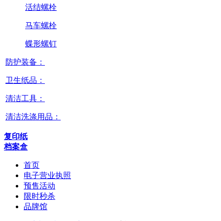
活结螺栓
马车螺栓
蝶形螺钉
防护装备：
卫生纸品：
清洁工具：
清洁洗涤用品：
复印纸
档案盒
首页
电子营业执照
预售活动
限时秒杀
品牌馆