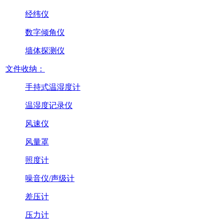
经纬仪
数字倾角仪
墙体探测仪
文件收纳：
手持式温湿度计
温湿度记录仪
风速仪
风量罩
照度计
噪音仪/声级计
差压计
压力计