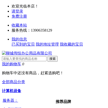
欢迎光临本店！
请登录
免费注册
收藏本站
服务热线：13906358129
我的信息
已买到的宝贝
我的地址管理
我收藏的宝贝
我的购物车
0
购物车中还没有商品，赶紧选购吧！
全部商品分类
计算机设备
服务器：
推荐品牌