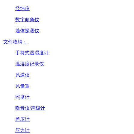
经纬仪
数字倾角仪
墙体探测仪
文件收纳：
手持式温湿度计
温湿度记录仪
风速仪
风量罩
照度计
噪音仪/声级计
差压计
压力计