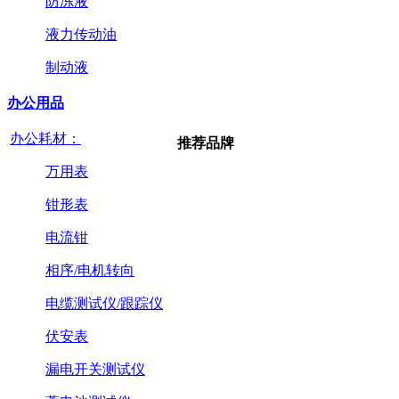
防冻液
液力传动油
制动液
办公用品
办公耗材：
推荐品牌
万用表
钳形表
电流钳
相序/电机转向
电缆测试仪/跟踪仪
伏安表
漏电开关测试仪