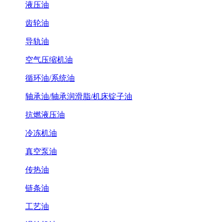
液压油
齿轮油
导轨油
空气压缩机油
循环油/系统油
轴承油/轴承润滑脂/机床锭子油
抗燃液压油
冷冻机油
真空泵油
传热油
链条油
工艺油