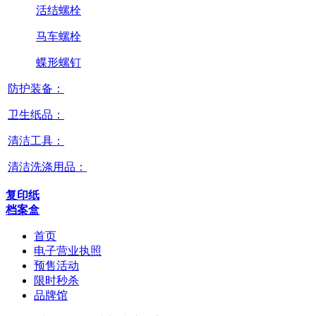
活结螺栓
马车螺栓
蝶形螺钉
防护装备：
卫生纸品：
清洁工具：
清洁洗涤用品：
复印纸
档案盒
首页
电子营业执照
预售活动
限时秒杀
品牌馆