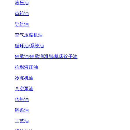
液压油
齿轮油
导轨油
空气压缩机油
循环油/系统油
轴承油/轴承润滑脂/机床锭子油
抗燃液压油
冷冻机油
真空泵油
传热油
链条油
工艺油