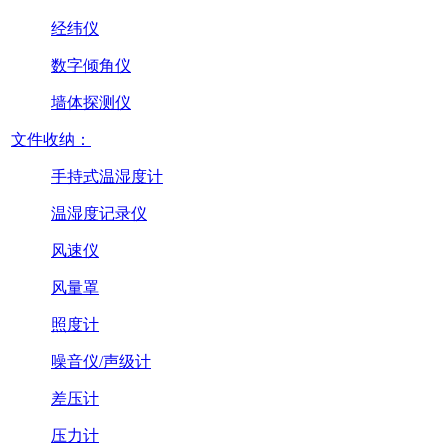
经纬仪
数字倾角仪
墙体探测仪
文件收纳：
手持式温湿度计
温湿度记录仪
风速仪
风量罩
照度计
噪音仪/声级计
差压计
压力计