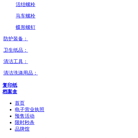
活结螺栓
马车螺栓
蝶形螺钉
防护装备：
卫生纸品：
清洁工具：
清洁洗涤用品：
复印纸
档案盒
首页
电子营业执照
预售活动
限时秒杀
品牌馆