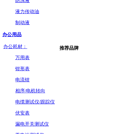
防冻液
液力传动油
制动液
办公用品
办公耗材：
推荐品牌
万用表
钳形表
电流钳
相序/电机转向
电缆测试仪/跟踪仪
伏安表
漏电开关测试仪