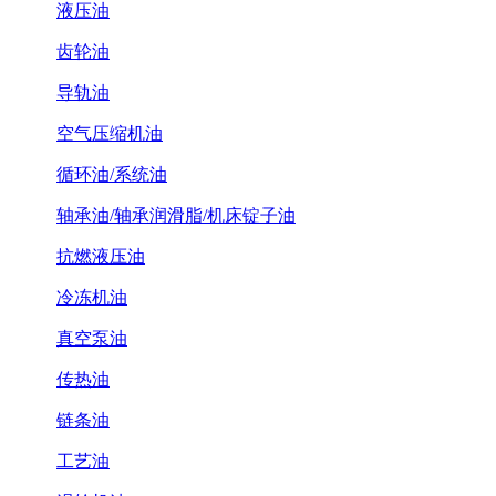
液压油
齿轮油
导轨油
空气压缩机油
循环油/系统油
轴承油/轴承润滑脂/机床锭子油
抗燃液压油
冷冻机油
真空泵油
传热油
链条油
工艺油