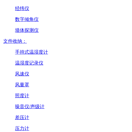
经纬仪
数字倾角仪
墙体探测仪
文件收纳：
手持式温湿度计
温湿度记录仪
风速仪
风量罩
照度计
噪音仪/声级计
差压计
压力计