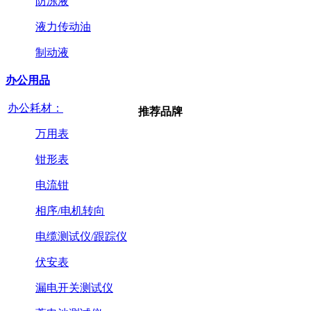
防冻液
液力传动油
制动液
办公用品
办公耗材：
推荐品牌
万用表
钳形表
电流钳
相序/电机转向
电缆测试仪/跟踪仪
伏安表
漏电开关测试仪