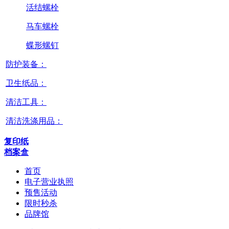
活结螺栓
马车螺栓
蝶形螺钉
防护装备：
卫生纸品：
清洁工具：
清洁洗涤用品：
复印纸
档案盒
首页
电子营业执照
预售活动
限时秒杀
品牌馆