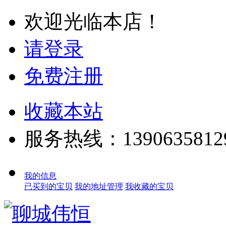
欢迎光临本店！
请登录
免费注册
收藏本站
服务热线：1390635812
我的信息
已买到的宝贝
我的地址管理
我收藏的宝贝