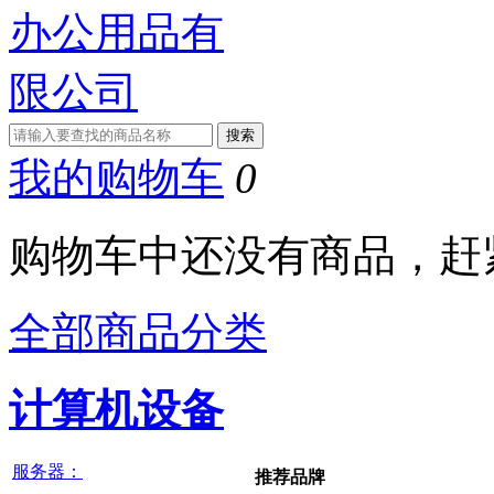
我的购物车
0
购物车中还没有商品，赶
全部商品分类
计算机设备
服务器：
推荐品牌