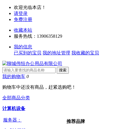
欢迎光临本店！
请登录
免费注册
收藏本站
服务热线：13906358129
我的信息
已买到的宝贝
我的地址管理
我收藏的宝贝
我的购物车
0
购物车中还没有商品，赶紧选购吧！
全部商品分类
计算机设备
服务器：
推荐品牌