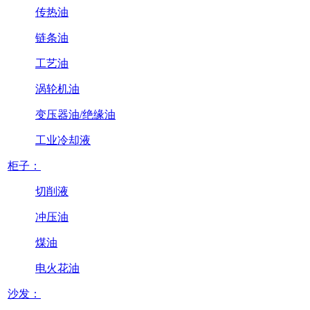
传热油
链条油
工艺油
涡轮机油
变压器油/绝缘油
工业冷却液
柜子：
切削液
冲压油
煤油
电火花油
沙发：