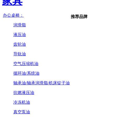
家具
办公桌椅：
推荐品牌
润滑脂
液压油
齿轮油
导轨油
空气压缩机油
循环油/系统油
轴承油/轴承润滑脂/机床锭子油
抗燃液压油
冷冻机油
真空泵油