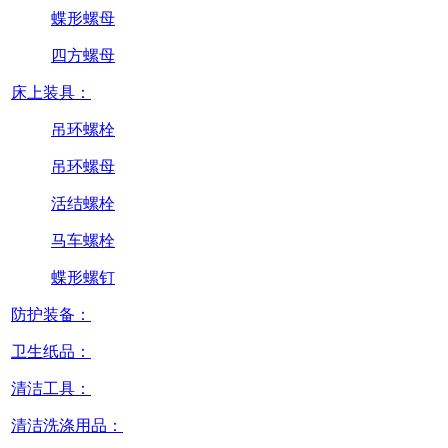
蝶形螺母
四方螺母
床上装具：
吊环螺栓
吊环螺母
活结螺栓
马车螺栓
蝶形螺钉
防护装备：
卫生纸品：
清洁工具：
清洁洗涤用品：