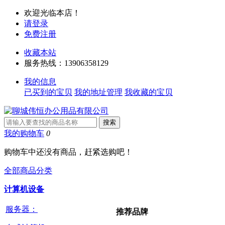
欢迎光临本店！
请登录
免费注册
收藏本站
服务热线：13906358129
我的信息
已买到的宝贝
我的地址管理
我收藏的宝贝
我的购物车
0
购物车中还没有商品，赶紧选购吧！
全部商品分类
计算机设备
服务器：
推荐品牌