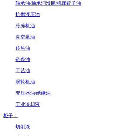
轴承油/轴承润滑脂/机床锭子油
抗燃液压油
冷冻机油
真空泵油
传热油
链条油
工艺油
涡轮机油
变压器油/绝缘油
工业冷却液
柜子：
切削液