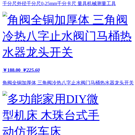
千分尺外径千分尺0-25mm千分卡尺 量具机械测量工具
￥188.00
￥225.60
角阀全铜加厚体 三角阀冷热八字止水阀门马桶热水器龙头开关