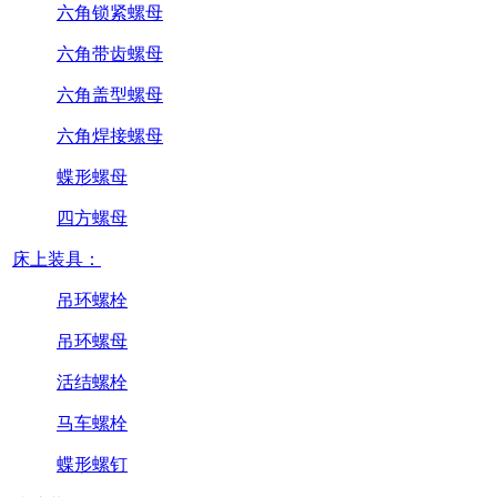
六角锁紧螺母
六角带齿螺母
六角盖型螺母
六角焊接螺母
蝶形螺母
四方螺母
床上装具：
吊环螺栓
吊环螺母
活结螺栓
马车螺栓
蝶形螺钉