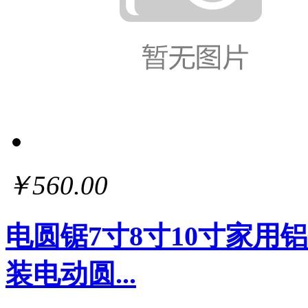
￥560.00
电圆锯7寸8寸10寸家
装电动圆...