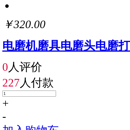
￥320.00
电磨机磨具电磨头电磨打
0
人评价
227
人付款
+
-