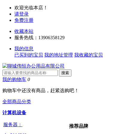
欢迎光临本店！
请登录
免费注册
收藏本站
服务热线：13906358129
我的信息
已买到的宝贝
我的地址管理
我收藏的宝贝
我的购物车
0
购物车中还没有商品，赶紧选购吧！
全部商品分类
计算机设备
服务器：
推荐品牌