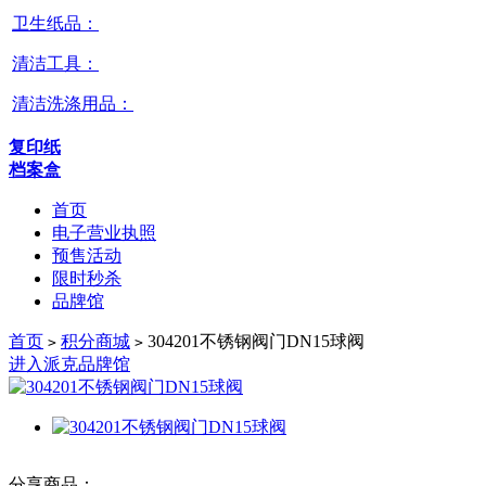
卫生纸品：
清洁工具：
清洁洗涤用品：
复印纸
档案盒
首页
电子营业执照
预售活动
限时秒杀
品牌馆
首页
积分商城
304201不锈钢阀门DN15球阀
>
>
进入派克品牌馆
分享商品：