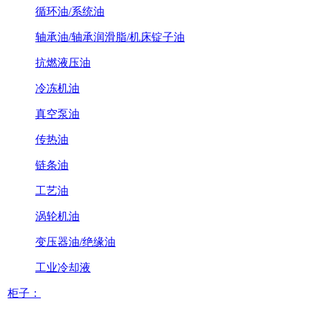
循环油/系统油
轴承油/轴承润滑脂/机床锭子油
抗燃液压油
冷冻机油
真空泵油
传热油
链条油
工艺油
涡轮机油
变压器油/绝缘油
工业冷却液
柜子：