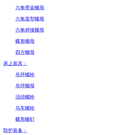
六角带齿螺母
六角盖型螺母
六角焊接螺母
蝶形螺母
四方螺母
床上装具：
吊环螺栓
吊环螺母
活结螺栓
马车螺栓
蝶形螺钉
防护装备：