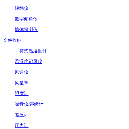
经纬仪
数字倾角仪
墙体探测仪
文件收纳：
手持式温湿度计
温湿度记录仪
风速仪
风量罩
照度计
噪音仪/声级计
差压计
压力计