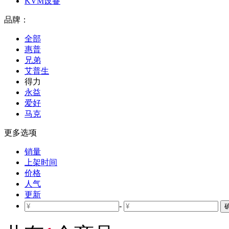
KVM设备
品牌：
全部
惠普
兄弟
艾普生
得力
永益
爱好
马克
更多选项
销量
上架时间
价格
人气
更新
-