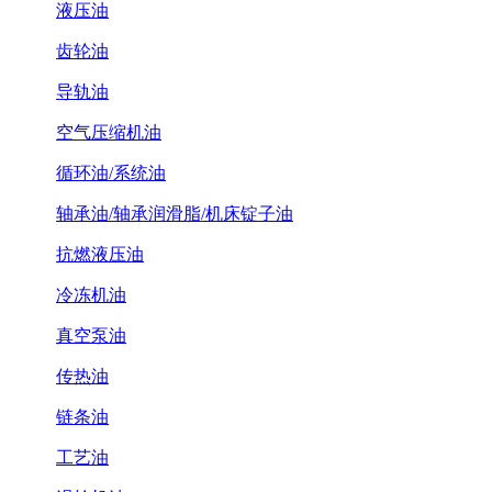
液压油
齿轮油
导轨油
空气压缩机油
循环油/系统油
轴承油/轴承润滑脂/机床锭子油
抗燃液压油
冷冻机油
真空泵油
传热油
链条油
工艺油