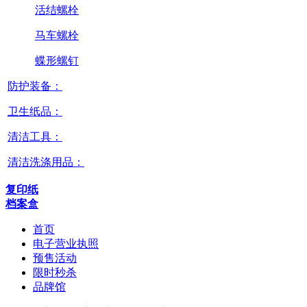
活结螺栓
马车螺栓
蝶形螺钉
防护装备：
卫生纸品：
清洁工具：
清洁洗涤用品：
复印纸
档案盒
首页
电子营业执照
预售活动
限时秒杀
品牌馆