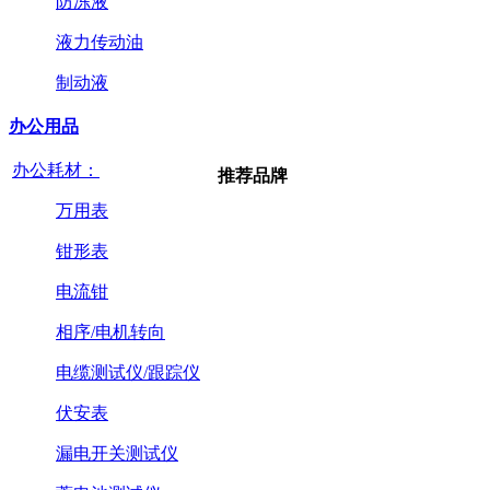
防冻液
液力传动油
制动液
办公用品
办公耗材：
推荐品牌
万用表
钳形表
电流钳
相序/电机转向
电缆测试仪/跟踪仪
伏安表
漏电开关测试仪