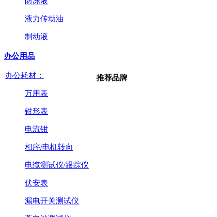
防冻液
液力传动油
制动液
办公用品
办公耗材：
推荐品牌
万用表
钳形表
电流钳
相序/电机转向
电缆测试仪/跟踪仪
伏安表
漏电开关测试仪