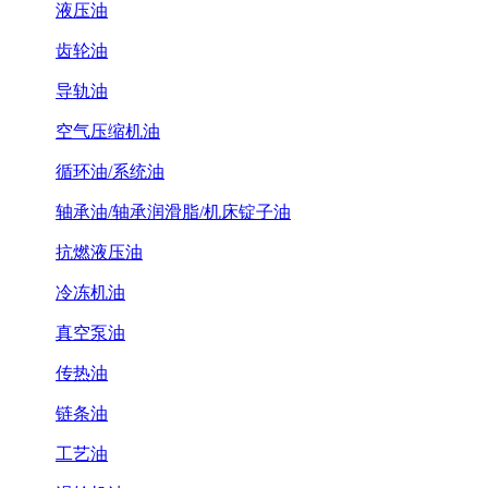
液压油
齿轮油
导轨油
空气压缩机油
循环油/系统油
轴承油/轴承润滑脂/机床锭子油
抗燃液压油
冷冻机油
真空泵油
传热油
链条油
工艺油