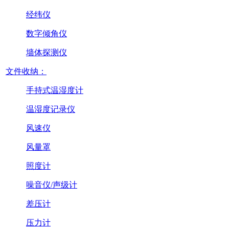
经纬仪
数字倾角仪
墙体探测仪
文件收纳：
手持式温湿度计
温湿度记录仪
风速仪
风量罩
照度计
噪音仪/声级计
差压计
压力计