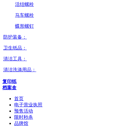
活结螺栓
马车螺栓
蝶形螺钉
防护装备：
卫生纸品：
清洁工具：
清洁洗涤用品：
复印纸
档案盒
首页
电子营业执照
预售活动
限时秒杀
品牌馆