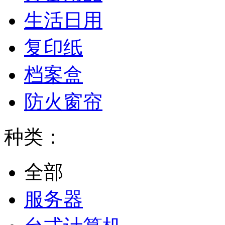
生活日用
复印纸
档案盒
防火窗帘
种类：
全部
服务器