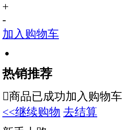
+
-
加入购物车
热销推荐

商品已成功加入购物车
<<继续购物
去结算